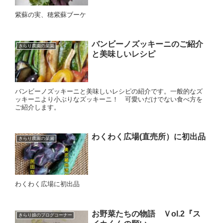
紫蘇の実、穂紫蘇ブーケ
バンビーノズッキーニのご紹介
きらり農園の菜園
と美味しいレシピ
バンビーノズッキーニと美味しいレシピの紹介です。一般的なズ
ッキーニより小ぶりなズッキーニ！ 可愛いだけでない食べ方を
ご紹介します。
わくわく広場(直売所）に初出品
きらり農園の菜園
わくわく広場に初出品
お野菜たちの物語 Ｖol.2『ス
きらり娘のブログコーナー