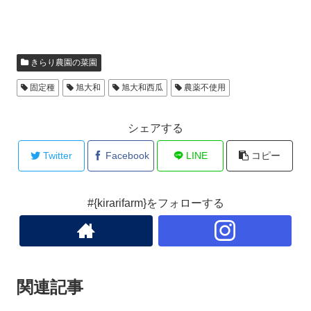
きらり農園の菜園
固定種
旭大和
旭大和西瓜
農薬不使用
シェアする
Twitter
Facebook
LINE
コピー
#{kirarifarm}をフォローする
関連記事